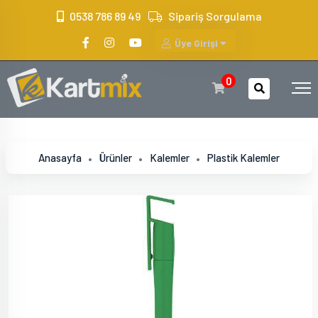
?>
0538 786 89 49
Sipariş Sorgulama
Üye Girişi
0
Anasayfa
Ürünler
Kalemler
Plastik Kalemler