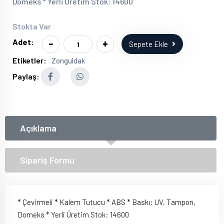
Domeks * Yerli Üretim Stok: 14600
Stokta Var
-
+
Adet:
Sepete Ekle
Etiketler:
Zonguldak
Paylaş:
Açıklama
Sipariş Formu
* Çevirmeli * Kalem Tutucu * ABS * Baskı: UV, Tampon,
Domeks * Yerli Üretim Stok: 14600