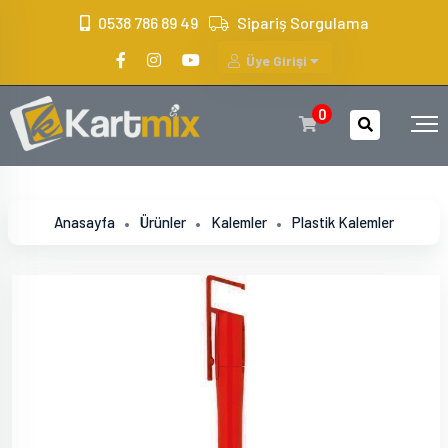
?>
0538 786 89 49
Sipariş Sorgulama
Üye Girişi
0
Anasayfa
Ürünler
Kalemler
Plastik Kalemler