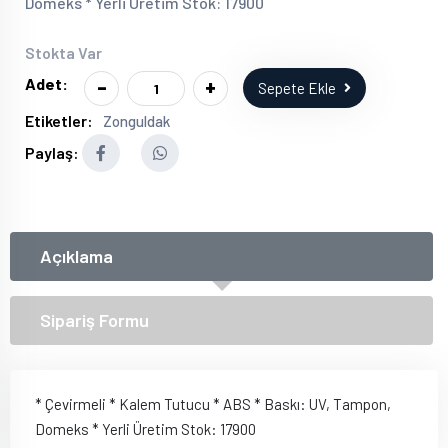
Domeks * Yerli Üretim Stok: 17900
Stokta Var
-
+
Adet:
Sepete Ekle
Etiketler:
Zonguldak
Paylaş:
Açıklama
Sipariş Formu
* Çevirmeli * Kalem Tutucu * ABS * Baskı: UV, Tampon,
Domeks * Yerli Üretim Stok: 17900