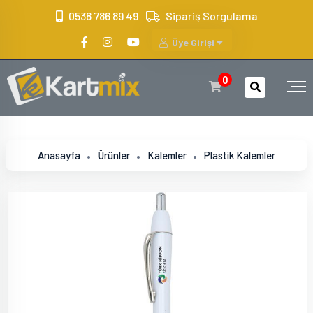
?>
0538 786 89 49
Sipariş Sorgulama
Üye Girişi
0
Anasayfa
Ürünler
Kalemler
Plastik Kalemler