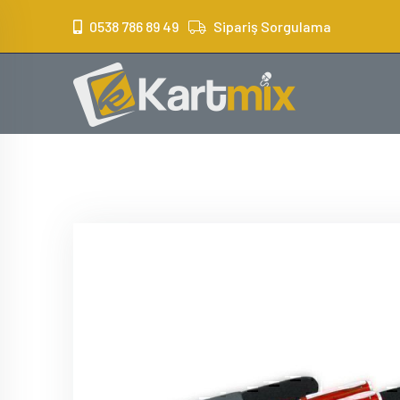
?>
0538 786 89 49
Sipariş Sorgulama