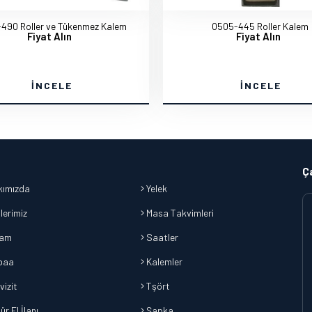
490 Roller ve Tükenmez Kalem
0505-445 Roller Kalem
Fiyat Alın
Fiyat Alın
İNCELE
İNCELE
Ç
ımızda
Yelek
lerimiz
Masa Takvimleri
lam
Saatler
baa
Kalemler
vizit
Tşört
r El İlanı
Şapka