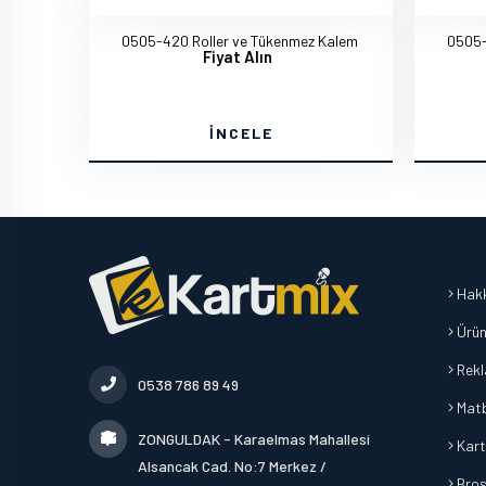
0505-420 Roller ve Tükenmez Kalem
0505-
Fiyat Alın
İNCELE
Hakk
Ürün
Rek
0538 786 89 49
Mat
ZONGULDAK - Karaelmas Mahallesi
Kart
Alsancak Cad. No:7 Merkez /
Broşü