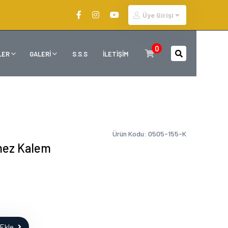
Üye Girişi
0
LER
GALERİ
S.S.S
İLETİŞİM
Ürün Kodu: 0505-155-K
mez Kalem
Ekle