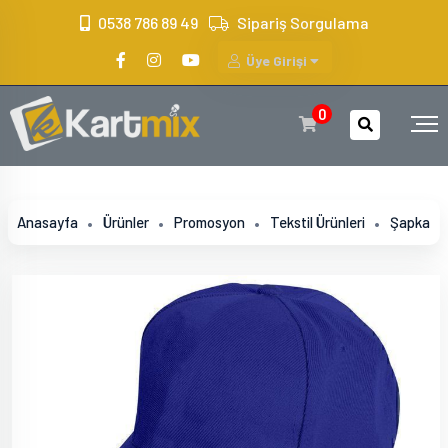
?>
0538 786 89 49
Sipariş Sorgulama
Üye Girişi
0
Anasayfa
Ürünler
Promosyon
Tekstil Ürünleri
Şapka