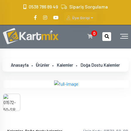
?>
0538 786 89 49
Sipariş Sorgulama
Üye Girişi
0
Anasayfa
Ürünler
Kalemler
Doğa Dostu Kalemler
,
Kalemler
Doğa dostu kalemler
Ürün Kodu: 01572-50-SR