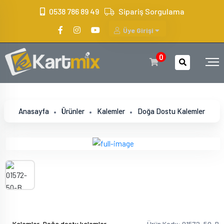
?>
0538 786 89 49
Sipariş Sorgulama
Üye Girişi
0
Anasayfa
Ürünler
Kalemler
Doğa Dostu Kalemler
,
Kalemler
Doğa dostu kalemler
Ürün Kodu: 01572-50-B