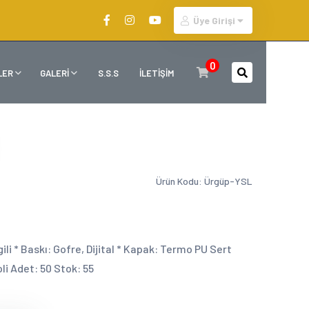
Üye Girişi
0
LER
GALERİ
S.S.S
İLETİŞİM
Ürün Kodu: Ürgüp-YSL
gili * Baskı: Gofre, Dijital * Kapak: Termo PU Sert
li Adet: 50 Stok: 55