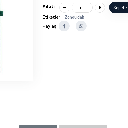
-
+
Adet:
Sepete 
Etiketler:
Zonguldak
Paylaş: