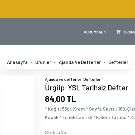
KURUMSAL
ÜRÜN
Anasayfa
Ürünler
Ajanda Ve Defterler
Defterler
,
Ajanda ve defterler
Defterler
Ürgüp-YSL Tarihsiz Defter
84,00 TL
* Kağıt: 55gr. Krem * Sayfa Sayısı: 160, Çiz
Kapak * Esnek Lastikli * Kalem Tutucu * Ko
Stokta Var