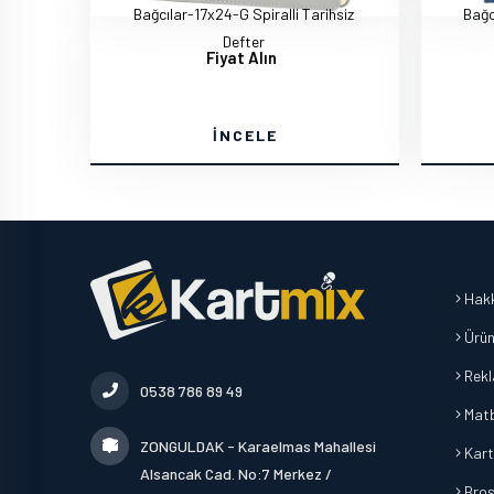
Bağcılar-17x24-G Spiralli Tarihsiz
Bağc
Defter
Fiyat Alın
İNCELE
Hakk
Ürün
Rek
0538 786 89 49
Mat
ZONGULDAK - Karaelmas Mahallesi
Kart
Alsancak Cad. No:7 Merkez /
Broşü