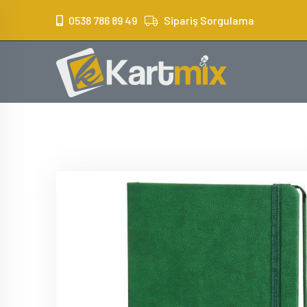
?>
0538 786 89 49
Sipariş Sorgulama