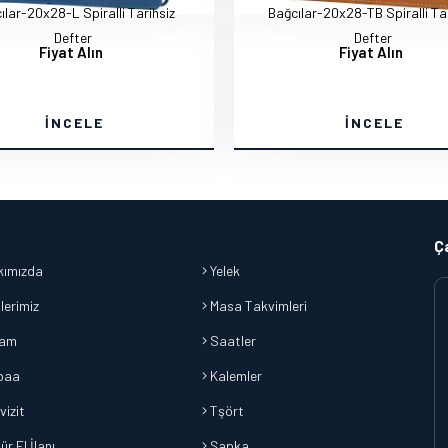
ılar-20x28-L Spiralli Tarihsiz
Bağcılar-20x28-TB Spiralli Tar
Defter
Defter
Fiyat Alın
Fiyat Alın
İNCELE
İNCELE
Ç
ımızda
Yelek
lerimiz
Masa Takvimleri
lam
Saatler
baa
Kalemler
vizit
Tşört
r El İlanı
Şapka