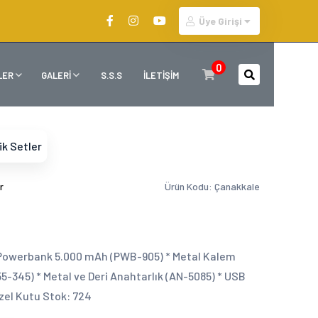
Üye Girişi
0
LER
GALERİ
S.S.S
İLETİŞİM
ik Setler
r
Ürün Kodu: Çanakkale
 * Powerbank 5.000 mAh (PWB-905) * Metal Kalem
-345) * Metal ve Deri Anahtarlık (AN-5085) * USB
Özel Kutu Stok: 724