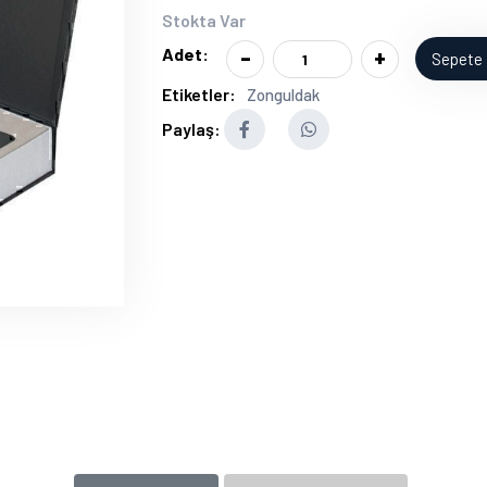
Stokta Var
-
+
Adet:
Sepete 
Etiketler:
Zonguldak
Paylaş: