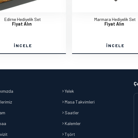
Edirne Hediyelik Set
Marmara Hediyelik Set
Fiyat Alın
Fiyat Alın
İNCELE
İNCELE
Ç
ımızda
Yelek
lerimiz
Masa Takvimleri
lam
Saatler
baa
Kalemler
vizit
Tşört