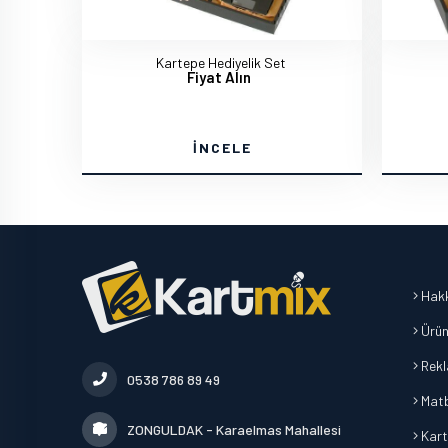
Kartepe Hediyelik Set
Fiyat Alın
İNCELE
Hakk
Ürün
Rek
0538 786 89 49
Mat
ZONGULDAK - Karaelmas Mahallesi
Kart