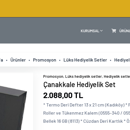
KURUMSAL
ÜRÜN
fa
Ürünler
Promosyon
Lüks Hediyelik Setler
Hediyel
,
,
Promosyon
Lüks hediyelik setler
Hediyelik setle
Çanakkale Hediyelik Set
2.088,00 TL
* Termo Deri Defter 13 x 21 cm (Kadıköy)
Roller ve Tükenmez Kalem (0555-340 / 0555
Bellek 16 GB (8113) * Cüzdan Deri Kartlık * 