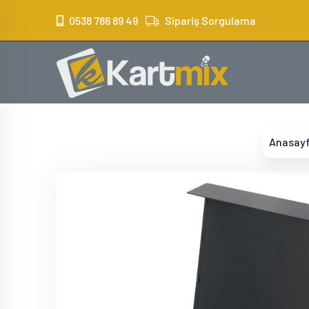
?>
0538 786 89 49
Sipariş Sorgulama
Anasay