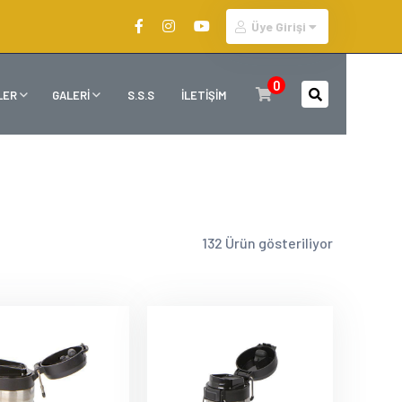
Üye Girişi
0
LER
GALERİ
S.S.S
İLETİŞİM
132 Ürün gösteriliyor