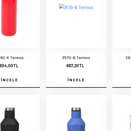
90-K Termos
3570-B Termos
CB
804,00TL
667,20TL
İNCELE
İNCELE