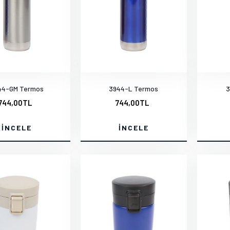
44-GM Termos
3944-L Termos
3
744,00TL
744,00TL
İNCELE
İNCELE