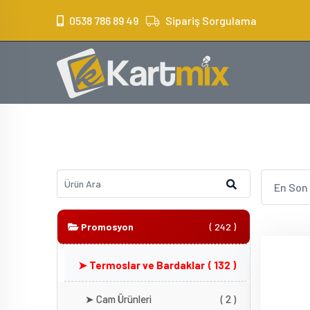
?>
0538 786 89 49
Sipariş Sorgulama
En Son
Promosyon
( 242 )
➤ Termoslar ve Bardaklar
( 132 )
➤ Cam Ürünleri
( 2 )