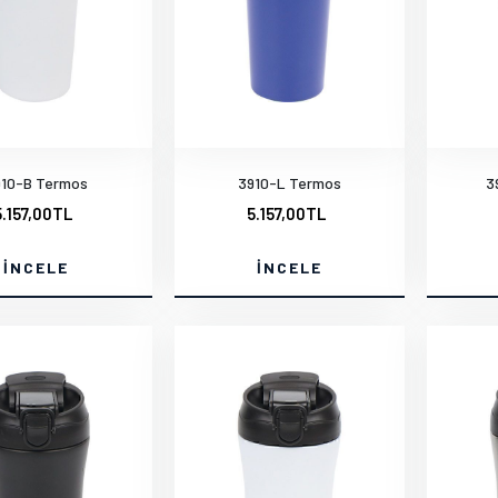
910-B Termos
3910-L Termos
3
5.157,00TL
5.157,00TL
İNCELE
İNCELE