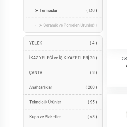
➤ Termoslar
( 130 )
➤ Seramik ve Porselen Ürünler
( 0 )
YELEK
( 4 )
İKAZ YELEĞİ ve İŞ KIYAFETLERİ
( 29 )
35
ÇANTA
( 8 )
Anahtarlıklar
( 200 )
Teknolojik Ürünler
( 93 )
Kupa ve Plaketler
( 48 )