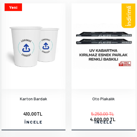
Yeni
İndirimli
Karton Bardak
Oto Plakalık
410,00TL
5.250,00 TL
4.000,00 TL
İNCELE
İNCELE