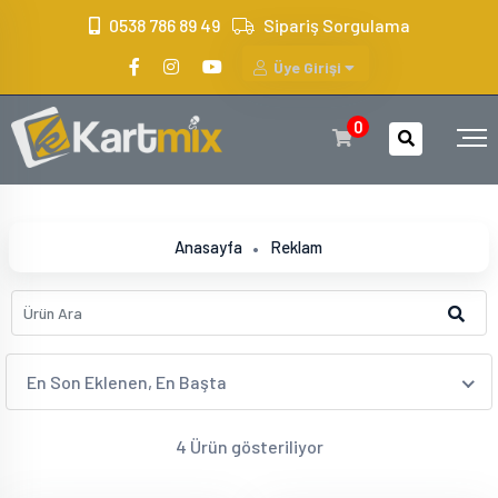
?>
0538 786 89 49
Sipariş Sorgulama
Üye Girişi
0
Anasayfa
Reklam
En Son Eklenen, En Başta
4 Ürün gösteriliyor