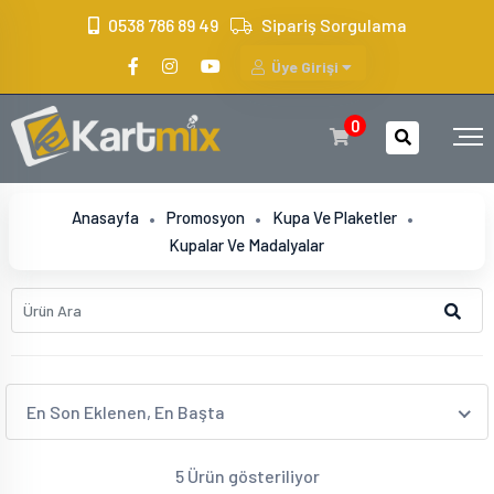
?>
0538 786 89 49
Sipariş Sorgulama
Üye Girişi
0
Anasayfa
Promosyon
Kupa Ve Plaketler
Kupalar Ve Madalyalar
En Son Eklenen, En Başta
5 Ürün gösteriliyor