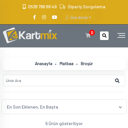
?>
0538 786 89 49
Sipariş Sorgulama
Üye Girişi
0
Anasayfa
Matbaa
Broşür
En Son Eklenen, En Başta
5 Ürün gösteriliyor